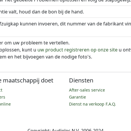
tie valt, houd dan de bon bij de hand.
uigkap kunnen invoeren, dit nummer van de fabrikant vind
r om uw probleem te vertellen.
oplossen, kunt u
uw product registreren op onze site
u ont
em en het bijvoegen van de nodige foto's.
 maatschappij doet
Diensten
ct
After-sales service
ers
Garantie
online
Dienst na verkoop F.A.Q.
Copyright; Audielec N.V. 2006-2024